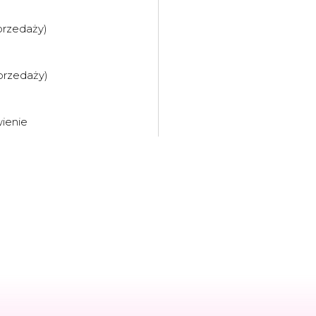
przedaży)
przedaży)
ienie