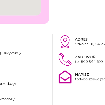
ADRES
Szkolna 81, 84-2
odpoczywamy
ZADZWOŃ
tel: 500 544 699
NAPISZ
tortybolszewo@
przedaży)
przedaży)